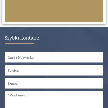
Dowiedz się więcej
POZEW PRZECIWKO ZARZĄDOWI O
Szybki kontakt:
ODPOWIEDZIALNOŚĆ ZA DŁUGI SPÓŁKI
Członkowie zarządu spółki z o.o. oraz innych spółek kapitałowych mogą ponosić
odpowiedzialność za długi spółki. Usługa skierowana zarówno do wierzycieli
spółki chcących pozwać zarząd jak i członków zarządu, którzy szukają sposobu na
uniknięcie odpowiedzialności (Wynagrodzenie kancelarii ustalane
indywidualnie po konsultacji)
Dowiedz się więcej