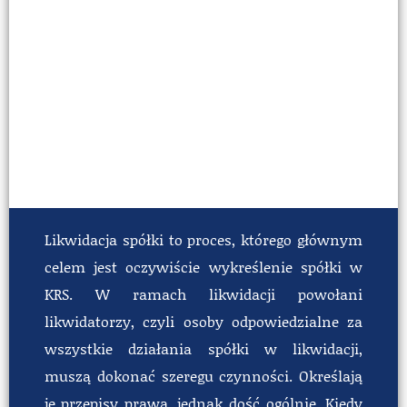
Likwidacja spółki to proces, którego głównym
celem jest oczywiście wykreślenie spółki w
KRS. W ramach likwidacji powołani
likwidatorzy, czyli osoby odpowiedzialne za
wszystkie działania spółki w likwidacji,
muszą dokonać szeregu czynności. Określają
je przepisy prawa, jednak dość ogólnie. Kiedy