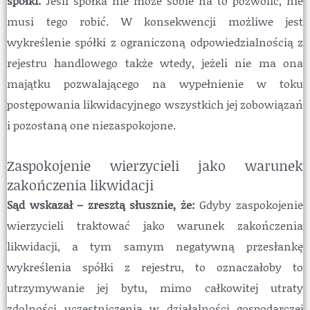
spółki.
Jeśli spółka nie może sobie na to pozwolić, nie
musi tego robić. W konsekwencji możliwe jest
wykreślenie spółki z ograniczoną odpowiedzialnością z
rejestru handlowego także wtedy, jeżeli nie ma ona
majątku pozwalającego na wypełnienie w toku
postępowania likwidacyjnego wszystkich jej zobowiązań
i pozostaną one niezaspokojone.
Zaspokojenie wierzycieli jako warunek
zakończenia likwidacji
Sąd wskazał – zresztą słusznie, że:
Gdyby zaspokojenie
wierzycieli traktować jako warunek zakończenia
likwidacji, a tym samym negatywną przesłankę
wykreślenia spółki z rejestru, to oznaczałoby to
utrzymywanie jej bytu, mimo całkowitej utraty
zdolności uczestniczenia w działalności gospodarczej