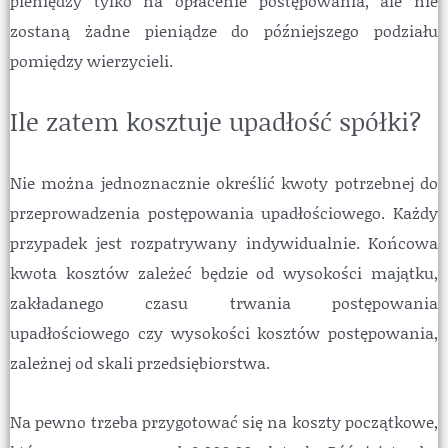
pieniędzy tylko na opłacenie postępowania, ale nie
zostaną żadne pieniądze do późniejszego podziału
pomiędzy wierzycieli.
Ile zatem kosztuje upadłość spółki?
kosztuje upadłość spółki
Nie można jednoznacznie określić kwoty potrzebnej do
przeprowadzenia postępowania upadłościowego. Każdy
przypadek jest rozpatrywany indywidualnie. Końcowa
kwota kosztów zależeć będzie od wysokości majątku,
zakładanego czasu trwania postępowania
upadłościowego czy wysokości kosztów postępowania,
zależnej od skali przedsiębiorstwa.
Na pewno trzeba przygotować się na koszty początkowe,