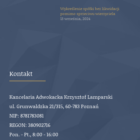
Wykreślenie spółki bez likwidacji
pomimo sprzeciwu wierzyciela
13 września, 2024
Kontakt
Kancelaria Adwokacka Krzysztof Lamparski
ul. Grunwaldzka 21/315, 60-783 Poznań
NIP: 8781783081
REGON: 380902716
Pon. - Pt., 8:00 - 16:00