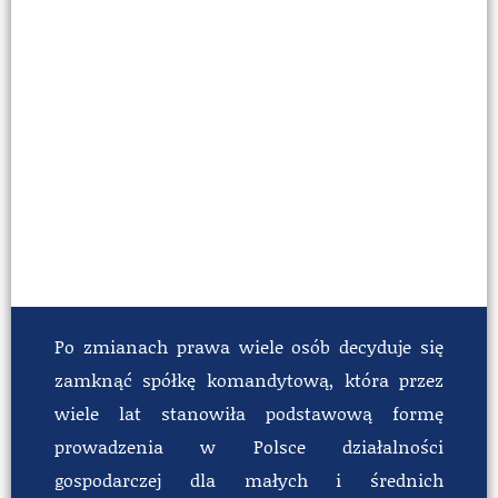
Ile kosztuje likwidacja spółki komandytowej
Po zmianach prawa wiele osób decyduje się
zamknąć spółkę komandytową, która przez
wiele lat stanowiła podstawową formę
prowadzenia w Polsce działalności
gospodarczej dla małych i średnich