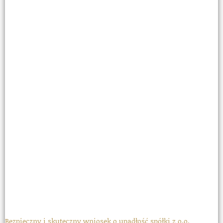
Bezpieczny i skuteczny wniosek o upadłość spółki z o.o.