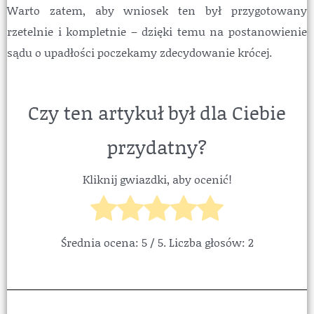
Warto zatem, aby wniosek ten był przygotowany
rzetelnie i kompletnie – dzięki temu na postanowienie
sądu o upadłości poczekamy zdecydowanie krócej.
Ile czeka się na ogłoszenie upadłości spółki
Czy ten artykuł był dla Ciebie
przydatny?
Kliknij gwiazdki, aby ocenić!
Średnia ocena:
5
/ 5. Liczba głosów:
2