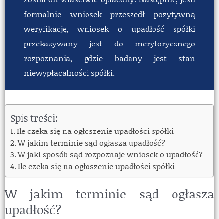
formalnie wniosek przeszedł pozytywną
weryfikację, wniosek o upadłość spółki
przekazywany jest do merytorycznego
rozpoznania, gdzie badany jest stan
niewypłacalności spółki.
Spis treści:
Ile czeka się na ogłoszenie upadłości spółki
W jakim terminie sąd ogłasza upadłość?
W jaki sposób sąd rozpoznaje wniosek o upadłość?
Ile czeka się na ogłoszenie upadłości spółki
W jakim terminie sąd ogłasza
Ile czeka się na ogłoszenie upadłości spółki
upadłość?