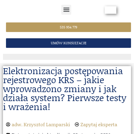
Strona Główna
535 954 779
UMÓW KONSULTACJE
Elektronizacja postępowania
rejestrowego KRS – jakie
wprowadzono zmiany i jak
działa system? Pierwsze testy
i wrażenia!
adw. Krzysztof Lamparski
Zapytaj eksperta