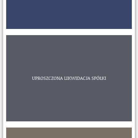
WYKREŚLENIE Z LIKWIDACJĄ SPÓŁKI
Tradycyjna i najczęściej stosowana forma prowadząca do wykreślenia
spółki z KRS po przeprowadzeniu postępowania likwidacyjnego.
(Wynagrodzenie kancelarii - od 3000 zł)
UPROSZCZONA LIKWIDACJA SPÓŁKI
Dowiedz się więcej