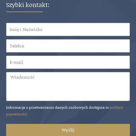
POZEW PRZECIWKO ZARZĄDOWI O
Szybki kontakt:
ODPOWIEDZIALNOŚĆ ZA DŁUGI SPÓŁKI
Członkowie zarządu spółki z o.o. oraz innych spółek kapitałowych mogą ponosić
odpowiedzialność za długi spółki. Usługa skierowana zarówno do wierzycieli
spółki chcących pozwać zarząd jak i członków zarządu, którzy szukają sposobu na
uniknięcie odpowiedzialności (Wynagrodzenie kancelarii ustalane
indywidualnie po konsultacji)
Dowiedz się więcej
Informacja o przetwarzaniu danych osobowych dostępna w
polityce
prywatności
Wyślij